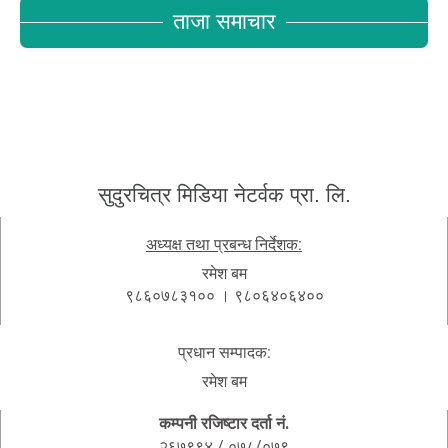
ताजा समाचार
सुदुरचित्र मिडिया नेटर्वक प्रा. लि.
अध्यक्ष तथा प्रबन्ध निर्देशक:
रमेश बम
९८६०७८३१०० । ९८०६४०६४००
प्रधान सम्पादक:
रमेश बम
कम्पनी रजिष्टार दर्ता नं.
२६७९९४ / ०७८/०७९