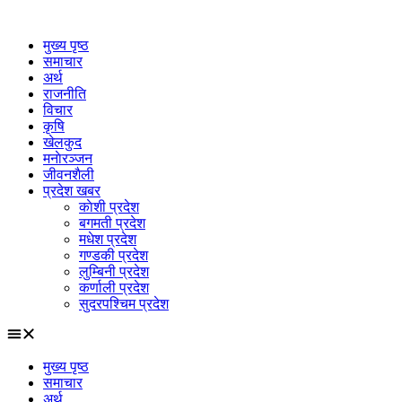
Skip
to
मुख्य पृष्ठ
content
समाचार
अर्थ
राजनीति
विचार
कृषि
खेलकुद
मनाेरञ्जन
जीवनशैली
प्रदेश खबर
काेशी प्रदेश
बगमती प्रदेश
मधेश प्रदेश
गण्डकी प्रदेश
लुम्बिनी प्रदेश
कर्णाली प्रदेश
सुदरपश्चिम प्रदेश
मुख्य पृष्ठ
समाचार
अर्थ