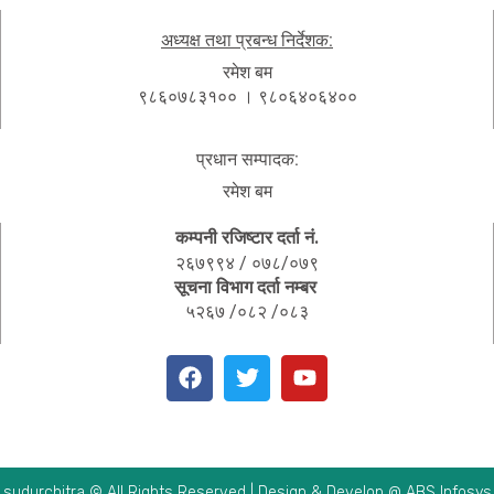
अध्यक्ष तथा प्रबन्ध निर्देशक:
रमेश बम
९८६०७८३१०० । ९८०६४०६४००
प्रधान सम्पादक:
रमेश बम
कम्पनी रजिष्टार दर्ता नं.
२६७९९४ / ०७८/०७९
सूचना विभाग दर्ता नम्बर
५२६७ /०८२ /०८३
sudurchitra © All Rights Reserved | Design & Develop @ ABS Infosys