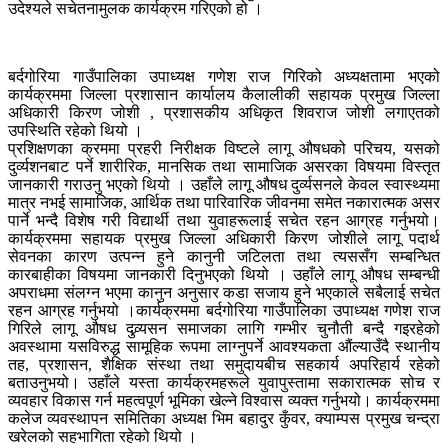
उदेश्यले सचेतनामुलक कार्यक्रम गरिएको हो ।
बर्दगोरिया गाउँपालिका उपाध्यक्ष गणेश राज गिरिको अध्यक्षतामा भएको
कार्यक्रममा जिल्ला प्रशासान कार्यालय कैलालीकी सहायक प्रमुख जिल्ला
अधिकारी किरण जोशी , प्रशासकीय अधिकृत शिवराज जोशी लगाएतको
उपस्थिति रहेको थियो ।
प्रशिक्षणका क्रममा प्रहरी निरीक्षक विष्टले लागू औषधको परिचय, यसको
दुर्व्यशनबाट पर्ने शारीरिक, मानसिक तथा सामाजिक असरका विषयमा विस्तृत
जानकारी गराउनु भएको थियो । उहाँले लागू औषध दुर्व्यसनले केवल स्वास्थ्यमा
मात्र नभई सामाजिक, आर्थिक तथा पारिवारिक जीवनमा समेत नकारात्मक असर
पार्ने भन्दै विशेष गरी विद्यार्थी तथा युवाहरूलाई सचेत रहन आग्रह गर्नुभयो।
कार्यक्रममा सहायक प्रमुख जिल्ला अधिकारी किरण जोशीले लागू पदार्थ
सेवनका कारण उत्पन्न हुने कानुनी जटिलता तथा त्यससँग सम्बन्धित
कारबाहीका विषयमा जानकारी दिनुभएको थियो । उहाँले लागू औषध सम्बन्धी
अपराधमा संलग्न भएमा कानुन अनुसार कडा सजाय हुने भएकाले सबैलाई सचेत
रहन आग्रह गर्नुभयो ।
कार्यक्रममा बर्दगोरिया गाउँपालिका उपाध्यक्ष गणेश राज
गिरिले लागू औषध दुव्र्यसन समाजका लागि गम्भीर चुनौती बन्दै गइरहेको
अवस्थामा यसविरुद्ध सामूहिक रूपमा लाग्नुपर्ने आवश्यकता औंल्याउँदै स्थानीय
तह, प्रशासन, शैक्षिक संस्था तथा समुदायबीच सहकार्य अपरिहार्य रहेको
बताउनुभयो।
उहाँले यस्ता कार्यक्रमहरूले युवापुस्तामा सकारात्मक सोच र
व्यवहार विकास गर्न महत्वपूर्ण भूमिका खेल्ने विश्वास व्यक्त गर्नुभयो। कार्यक्रममा
कलेज व्यवस्थापन समितिका अध्यक्ष भिम बहादुर कुँवर, क्याम्पस प्रमुख चन्द्रा
खरेलको सहभागिता रहेको थियो ।