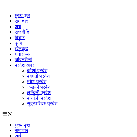
Skip
to
मुख्य पृष्ठ
content
समाचार
अर्थ
राजनीति
विचार
कृषि
खेलकुद
मनाेरञ्जन
जीवनशैली
प्रदेश खबर
काेशी प्रदेश
बगमती प्रदेश
मधेश प्रदेश
गण्डकी प्रदेश
लुम्बिनी प्रदेश
कर्णाली प्रदेश
सुदरपश्चिम प्रदेश
मुख्य पृष्ठ
समाचार
अर्थ