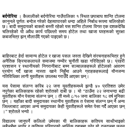
बर्दगोरिया
। कैलालीको बर्दगोरिया गाउँपालिका १ स्थित छपाबाघ शान्ति टोलमा
कानुनले पूर्णतः बन्देज गरेको देहव्यापारको धन्दा अहिले निर्बाध रूपमा चलिरहेको
छ। बादी समुदायको बाक्लो बस्ती रहेको यस शान्ति टोलमा विगत एक दशकदेखि
चलिरहेको यो अवैध कार्य पछिल्लो समय होटेल तथा खाजा घरहरूको सुरक्षा
कबजभित्र झन् मौलाउँदै गएको पाइएको छ।
बाहिरबाट हेर्दा सामान्य होटेल र खाजा पसल जस्ता देखिने संरचनाहरूभित्र हुने
अनैतिक क्रियाकलापले समाजमा गम्भीर चुनौती खडा गरिदिएको छ। प्रहरी
प्रशासन र स्थानीयको निगरानीबाट बच्न सञ्चालकहरूले होटेलको आवरण
प्रयोग गर्दै खाजा नास्ता खाने निहुँमा आउने ग्राहकहरूलाई यौनजन्य
गतिविधिका लागी युवतीहरू उपलब्ध गराउँदै आएका छन्।
यस पेसामा संलग्न करिब २२ जना युवतीहरूमध्ये झन्डै ४० प्रतिशत उमेर
नपुगेका बालिकाहरू रहेको श्रोतको दाबी छ । यो “ठाउँमा २२ जनाभन्दा बढी
युवतीहरू यौन पेसामा संलग्न छन् । ती मध्ये ८/१० जना बालिका १८ वर्ष मुनिका
छन् । यहाँका बादी समुदायका स्थानीय युवतीहरू त पेसामा संलग्न छन् नै अन्य
जिल्लाबाट आएका अन्य समुदायका केही युवतीहरूले समेत पेसा गर्दै आएका छन्
।” श्रोतले भन्यो ।
विद्यालय जानुपर्ने कलिलो उमेरका यी बालिकाहरू कतिपय साथीभाइको
लहैलहैमा लागेर र कतिपय परिवारको आर्थिक दबाबमा परेर यो दलदलमा फस्न