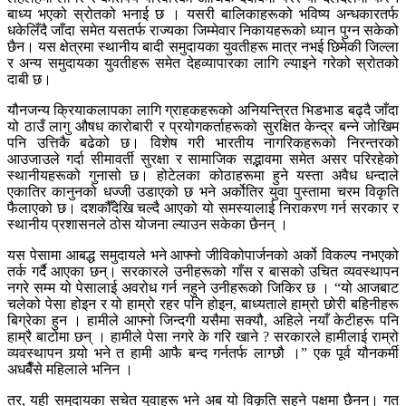
बाध्य भएको स्रोतको भनाई छ । यसरी बालिकाहरूको भविष्य अन्धकारतर्फ
धकेलिँदै जाँदा समेत यसतर्फ राज्यका जिम्मेवार निकायहरूको ध्यान पुग्न सकेको
छैन। यस क्षेत्रमा स्थानीय बादी समुदायका युवतीहरू मात्र नभई छिमेकी जिल्ला
र अन्य समुदायका युवतीहरू समेत देहव्यापारका लागि ल्याइने गरेको स्रोतको
दाबी छ।
​यौनजन्य क्रियाकलापका लागि ग्राहकहरूको अनियन्त्रित भिडभाड बढ्दै जाँदा
यो ठाउँ लागु औषध कारोबारी र प्रयोगकर्ताहरूको सुरक्षित केन्द्र बन्ने जोखिम
पनि उत्तिकै बढेको छ। विशेष गरी भारतीय नागरिकहरूको निरन्तरको
आउजाउले गर्दा सीमावर्ती सुरक्षा र सामाजिक सद्भावमा समेत असर परिरहेको
स्थानीयहरूको गुनासो छ। होटेलका कोठाहरूमा हुने यस्ता अवैध धन्दाले
एकातिर कानुनको धज्जी उडाएको छ भने अर्कोतिर युवा पुस्तामा चरम विकृति
फैलाएको छ। दशकौँदेखि चल्दै आएको यो समस्यालाई निराकरण गर्न सरकार र
स्थानीय प्रशासनले ठोस योजना ल्याउन सकेका छैनन् ।
​यस पेसामा आबद्ध समुदायले भने आफ्नो जीविकोपार्जनको अर्को विकल्प नभएको
तर्क गर्दै आएका छन्। सरकारले उनीहरूको गाँस र बासको उचित व्यवस्थापन
नगरे सम्म यो पेसालाई अवरोध गर्न नहुने उनीहरूको जिकिर छ । “यो आजबाट
चलेको पेसा होइन र यो हाम्रो रहर पनि होइन, बाध्यताले हाम्रो छोरी बहिनीहरू
बिग्रेका हुन । हामीले आफ्नो जिन्दगी यसैमा सक्यौ, अहिले नयाँ केटीहरू पनि
हाम्रै बाटोमा छन् । हामीले पेसा नगरे के गरि खाने ? सरकारले हामीलाई राम्रो
व्यवस्थापन गर्‍यो भने त हामी आफै बन्द गर्नतर्फ लाग्छौ ।” एक पूर्व यौनकर्मी
अधबैँसे महिलाले भनिन ।
तर, यही समुदायका सचेत युवाहरू भने अब यो विकृति सहने पक्षमा छैनन्। गत