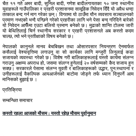
चैत ११ गते अमर बादी, सुनिल बादी, गणेश बादीलगायतका १० जना स्थानीय
युवाहरूले गाउँपालिका र प्रहरी प्रशासनमा सामूहिक निवेदन दिँदै यो अवैध धन्दा
तत्काल बन्द गर्न माग गरेका छन्। विगतमा यो ठाउँमा यौन व्यवसाय सञ्चालनको
प्रमाण नभएको भन्दै पन्छिने गरेको प्रहरीका लागि भने पेसा बन्द गरिदिने बारेको
यो निवेदन आफैँमा एउटा बलियो प्रमाण बनेको छ। मुढाको शान्ति टोलमा जारी
यो बेथितिलाई चिर्न स्थानीय सरकार र प्रहरी प्रशासनले अब कस्तो कदम
चाल्छ, त्यो भने प्रतीक्षाको विषय बनेको छ।
​नेपालको कानुनले मानव बेचबिखन तथा ओसारपसार नियन्त्रण ऐनमार्फत
कसैलाई वेश्यावृत्तिमा लगाउनु वा सो कार्यका लागि मन्जुरी लिनुलाई कडा
सजायको व्यवस्था गरेको छ। विशेष गरी बालिकाहरूलाई यस्तो कार्यमा संलग्न
गराउनु अक्षम्य अपराध हो, जसमा संलग्न हुनेलाई २० वर्षसम्मको कैद सजाय हुन
सक्छ। सरकारले पेसामा संलग्न युवती र बालिकाहरूको उद्धार, पुन:स्थापना र
उनीहरूलाई वैकल्पिक आयआर्जनको बाटोमा जोड्ने तर्फ ध्यान दिनुपर्ने आम
मानिसको बुझाई छ ।
प्रतिक्रिया
सम्बन्धित समाचार
कस्तो रहला आजको मौसम : यस्तो रहेछ मौसम पुर्वानुमान