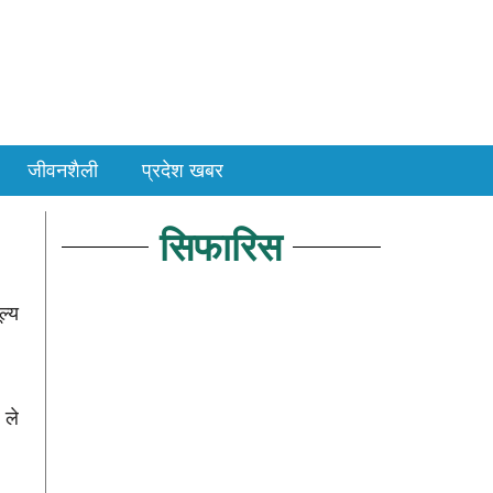
जीवनशैली
प्रदेश खबर
सिफारिस
ल्य
 ले