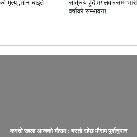
ो मृत्यु ,तीन घाइते
सक्रिय हुँदै,मंगलबारसम्म भार
वर्षाको सम्भावना
कस्तो रहला आजको मौसम : यस्तो रहेछ मौसम पुर्वानुमान