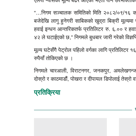
एलपी ग्याँसको मूल्य बढेर आएको भएता पनि उपभोक्ताक
“…निगम सञ्चालक समितिको मिति २०८२/०९/१६ को
बजेदेखि लागु हुनेगरी साबिकको खुद्रा बिक्री मूल्यम
हवाई इन्धन आन्तरिकतर्फ प्रतिलिटर रु. ६.०० र हवाई
४२ ले घटाईएको छ,” निगमले बुधबार जारी गरेको विज्ञप
मूल्य घटेसँगै पेट्रोल पहिलो वर्गका लागि प्रतिलिटर १६
रुपैयाँ तोकिएको छ ।
निगमले चारआली, विराटनगर, जनकपुर, अमलेखगन्ज, 
दोस्रो र काठमाडौं, पोखरा र दीपायल डिपोलाई तेस्रो व
प्रतिक्रिया