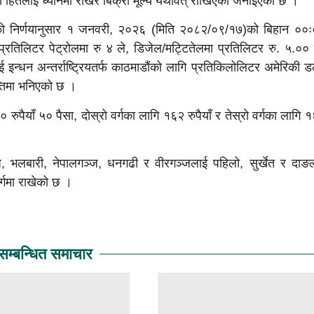
ो हितलाई ध्यानमा राखेर बिक्री मूल्य यथावत् राखिएको जनाइएको छ ।
 निर्णयानुसार १ जनवरी, २०२६ (मिति २०८२/०९/१७)को बिहान ००
ा प्रतिलिटर पेट्रोलमा रु ४ ले, डिजेल/मट्टितेलमा प्रतिलिटर रु. ५.०० 
 इन्धन अन्तर्राष्ट्रियतर्फ काठमाडौंको लागि प्रतिकिलोलिटर अमेरिकी 
्तिमा भनिएको छ ।
० रुपैयाँ ५० पैसा, दोस्रो वर्गका लागि १६२ रुपैयाँ र तेस्रो वर्गका लागि 
भलबारी, नेपालगञ्ज, धनगढी र वीरगञ्जलाई पहिलो, सुर्खेत र दाङ
र्गमा राखेको छ ।
सम्बन्धित समाचार