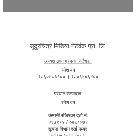
सुदुरचित्र मिडिया नेटर्वक प्रा. लि.
अध्यक्ष तथा प्रबन्ध निर्देशक:
रमेश बम
९८६०७८३१०० । ९८०६४०६४००
प्रधान सम्पादक:
रमेश बम
कम्पनी रजिष्टार दर्ता नं.
२६७९९४ / ०७८/०७९
सूचना विभाग दर्ता नम्बर
५२६७ /०८२ /०८३