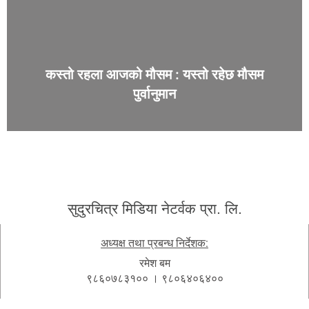
कस्तो रहला आजको मौसम : यस्तो रहेछ मौसम
पुर्वानुमान
सुदुरचित्र मिडिया नेटर्वक प्रा. लि.
अध्यक्ष तथा प्रबन्ध निर्देशक:
रमेश बम
९८६०७८३१०० । ९८०६४०६४००