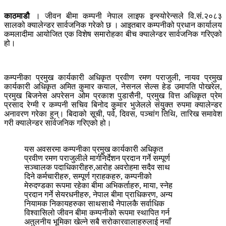
काठमाडौ
। जीवन बीमा कम्पनी नेपाल लाइफ इन्स्योरेन्सले वि.सं.२०८३
सालको क्यालेन्डर सार्वजनिक गरेको छ । आइतबार कम्पनीको प्रधान कार्यालय
कमलादीमा आयोजित एक विशेष समारोहका बीच क्यालेन्डर सार्वजनिक गरिएको
हो।
कम्पनीका प्रमुख कार्यकारी अधिकृत प्रवीण रमण पराजुली, नायव प्रमुख
कार्यकारी अधिकृत अमित कुमार कयाल, नेसनल सेल्स हेड उमापति पोखरेल,
प्रमुख बिजनेस अपरेसन ओम प्रकाश पुडासैनी, प्रमुख वित्त अधिकृत प्रेम
प्रसाद रेग्मी र कम्पनी सचिव बिनोद कुमार भुजेलले संयुक्त रुपमा क्यालेन्डर
अनावरण गरेका हुन्। बिदाको सूची, पर्व, दिवस, पञ्चांग तिथि, तारिख समावेश
गरी क्यालेन्डर सार्वजनिक गरिएको हो।
यस अवसरमा कम्पनीका प्रमुख कार्यकारी अधिकृत
प्रवीण रमण पराजुलीले मार्गनिर्देशन प्रदान गर्ने सम्पूर्ण
सञ्चालक पदाधिकारीहरु,आरोह अवरोहमा सदैव साथ
दिने कर्मचारीहरु, सम्पूर्ण ग्राहकहरु, कम्पनीको
मेरुदण्डका रूपमा रहेका बीमा अभिकर्ताहरु, माया, स्नेह
प्रदान गर्ने सेयरधनीहरु, नेपाल बीमा प्राधिकरण, अन्य
नियामक निकायहरुका साथसाथै नेपालकै सर्वाधिक
विश्वासिलो जीवन बीमा कम्पनीको रूपमा स्थापित गर्न
अतुलनीय भूमिका खेल्ने सबै सरोकारवालाहरुलाई नयाँ